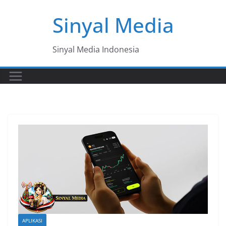
Skip
Sinyal Media
to
content
Sinyal Media Indonesia
APLIKASI