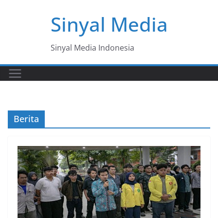
Skip
Sinyal Media
to
content
Sinyal Media Indonesia
Berita