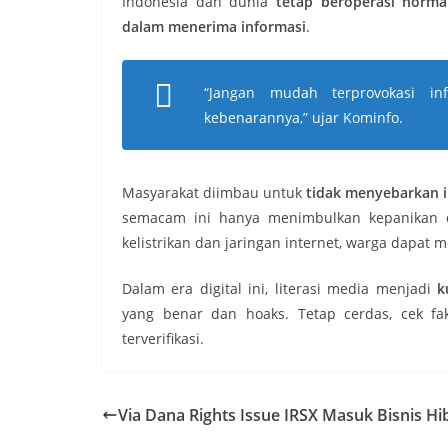
Indonesia dan dunia
tetap beroperasi norma
dalam menerima informasi
.
“Jangan mudah terprovokasi in
kebenarannya,” ujar Kominfo.
Masyarakat diimbau untuk
tidak menyebarkan i
semacam ini hanya menimbulkan kepanikan da
kelistrikan dan jaringan internet, warga dapat
Dalam era digital ini, literasi media menjadi
k
yang benar dan hoaks. Tetap cerdas, cek fa
terverifikasi.
Via Dana Rights Issue IRSX Masuk Bisnis H