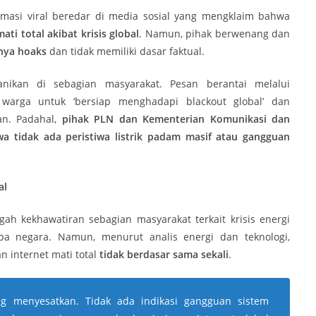
ormasi viral beredar di media sosial yang mengklaim bahwa
ati total akibat krisis global
. Namun, pihak berwenang dan
nya hoaks
dan tidak memiliki dasar faktual.
nikan di sebagian masyarakat. Pesan berantai melalui
warga untuk ‘bersiap menghadapi blackout global’ dan
an. Padahal,
pihak PLN dan Kementerian Komunikasi dan
a tidak ada peristiwa listrik padam masif atau gangguan
al
ah kekhawatiran sebagian masyarakat terkait krisis energi
pa negara. Namun, menurut analis energi dan teknologi,
n internet mati total
tidak berdasar sama sekali
.
ng menyesatkan. Tidak ada indikasi gangguan sistem