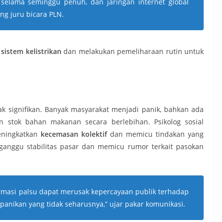
 selama seminggu penuh, dan jaringan internet global
ang juru bicara PLN.
sistem kelistrikan
dan melakukan pemeliharaan rutin untuk
 signifikan. Banyak masyarakat menjadi panik, bahkan ada
an stok bahan makanan secara berlebihan. Psikolog sosial
eningkatkan
kecemasan kolektif
dan memicu tindakan yang
gganggu stabilitas pasar dan memicu rumor terkait pasokan
ormasi palsu dapat merusak kepercayaan publik terhadap
panikan yang tidak seharusnya,” ujar pakar komunikasi.