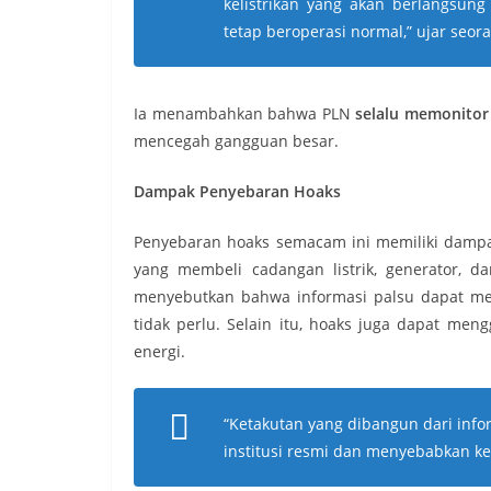
kelistrikan yang akan berlangsung
tetap beroperasi normal,” ujar seor
Ia menambahkan bahwa PLN
selalu memonitor 
mencegah gangguan besar.
Dampak Penyebaran Hoaks
Penyebaran hoaks semacam ini memiliki dampak
yang membeli cadangan listrik, generator, d
menyebutkan bahwa informasi palsu dapat m
tidak perlu. Selain itu, hoaks juga dapat men
energi.
“Ketakutan yang dibangun dari inf
institusi resmi dan menyebabkan ke