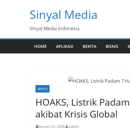
Skip
Sinyal Media
to
content
Sinyal Media Indonesia
HOME
APLIKASI
BERITA
BISNIS
BERITA
HOAKS, Listrik Padam 
akibat Krisis Global
Januari 22, 2026
admin