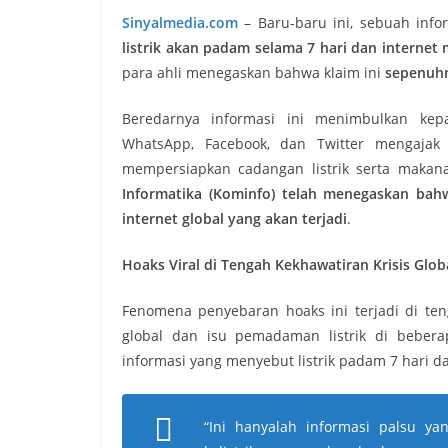
Sinyalmedia.com
–
Baru-baru ini, sebuah inf
listrik akan padam selama 7 hari dan internet m
para ahli menegaskan bahwa klaim ini
sepenuh
Beredarnya informasi ini menimbulkan kepa
WhatsApp, Facebook, dan Twitter mengajak 
mempersiapkan cadangan listrik serta makan
Informatika (Kominfo) telah menegaskan bahw
internet global yang akan terjadi
.
Hoaks Viral di Tengah Kekhawatiran Krisis Glob
Fenomena penyebaran hoaks ini terjadi di teng
global dan isu pemadaman listrik di bebera
informasi yang menyebut listrik padam 7 hari da
“Ini hanyalah informasi palsu ya