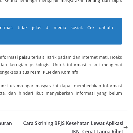
l
. Kedua lembaga mengajak masyarakat
tenang dan bijak
formasi tidak jelas di media sosial. Cek dahulu
nformasi palsu
terkait listrik padam dan internet mati. Hoaks
n kerugian psikologis. Untuk informasi resmi mengenai
 mengakses
situs resmi PLN dan Kominfo
.
unci utama
agar masyarakat dapat membedakan informasi
kta, dan hindari ikut menyebarkan informasi yang belum
iburan
Cara Skrining BPJS Kesehatan Lewat Aplikasi
JKN, Cepat Tanpa Ribet