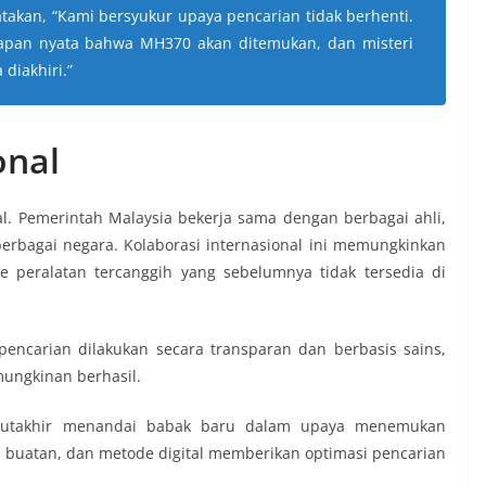
takan, “Kami bersyukur upaya pencarian tidak berhenti.
rapan nyata bahwa MH370 akan ditemukan, dan misteri
diakhiri.”
onal
l. Pemerintah Malaysia bekerja sama dengan berbagai ahli,
berbagai negara. Kolaborasi internasional ini memungkinkan
 peralatan tercanggih yang sebelumnya tidak tersedia di
pencarian dilakukan secara transparan dan berbasis sains,
mungkinan berhasil.
 mutakhir menandai babak baru dalam upaya menemukan
n buatan, dan metode digital memberikan optimasi pencarian