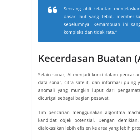
Seorang ahli kelautan menjelaska
dasar laut yang tebal, memberika
sebelumnya. Kemampuan ini sang
kompleks dan tidak rata.”
Kecerdasan Buatan (A
Selain sonar, AI menjadi kunci dalam pencari
data sonar, citra satelit, dan informasi puin
anomali yang mungkin luput dari pengamata
dicurigai sebagai bagian pesawat.
Tim pencarian menggunakan algoritma machi
kandidat objek potensial. Dengan demikian
dialokasikan lebih efisien ke area yang lebih pro