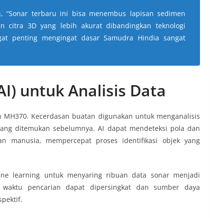
n, “Sonar terbaru ini bisa menembus lapisan sedimen
n citra 3D yang lebih akurat dibandingkan teknologi
at penting mengingat dasar Samudra Hindia sangat
I) untuk Analisis Data
an MH370. Kecerdasan buatan digunakan untuk menganalisis
g yang ditemukan sebelumnya. AI dapat mendeteksi pola dan
n manusia, mempercepat proses identifikasi objek yang
ne learning untuk menyaring ribuan data sonar menjadi
, waktu pencarian dapat dipersingkat dan sumber daya
spektif.