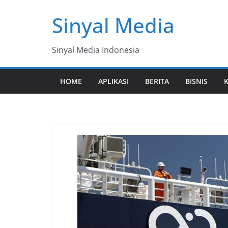
Skip
Sinyal Media
to
content
Sinyal Media Indonesia
HOME
APLIKASI
BERITA
BISNIS