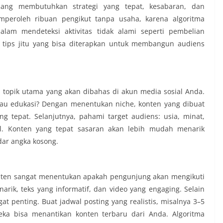
mang membutuhkan strategi yang tepat, kesabaran, dan
emperoleh ribuan pengikut tanpa usaha, karena algoritma
alam mendeteksi aktivitas tidak alami seperti pembelian
a tips jitu yang bisa diterapkan untuk membangun audiens
topik utama yang akan dibahas di akun media sosial Anda.
, atau edukasi? Dengan menentukan niche, konten yang dibuat
g tepat. Selanjutnya, pahami target audiens: usia, minat,
al. Konten yang tepat sasaran akan lebih mudah menarik
dar angka kosong.
konten sangat menentukan apakah pengunjung akan mengikuti
rik, teks yang informatif, dan video yang engaging. Selain
t penting. Buat jadwal posting yang realistis, misalnya 3–5
eka bisa menantikan konten terbaru dari Anda. Algoritma