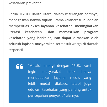
kesadaran preventif.
Ketua TP-PKK Barito Utara, dalam keterangan persnya,
menegaskan bahwa tujuan utama kolaborasi ini adalah
memperluas akses layanan kesehatan, meningkatkan
literasi kesehatan, dan memastikan program
kesehatan yang berkelanjutan dapat dirasakan oleh
seluruh lapisan masyarakat
, termasuk warga di daerah
terpencil.
“Melalui sinergi dengan RSUD, kami
ingin masyarakat tidak hanya
mendapatkan layanan medis yang
lebih mudah diakses, tetapi juga
edukasi kesehatan yang penting untuk
pencegahan penyakit,” ujarnya.