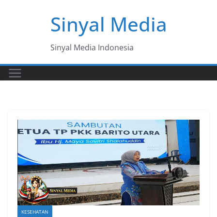
Skip
Sinyal Media
to
content
Sinyal Media Indonesia
KESEHATAN